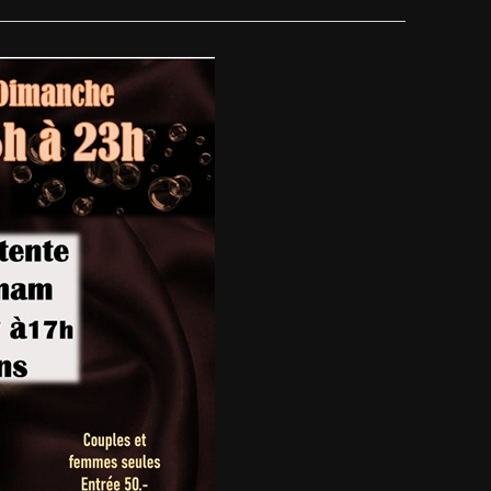
VUES
ET
ÉVÈNEM
NAVIG
DE
VUES
ÉVÈNE