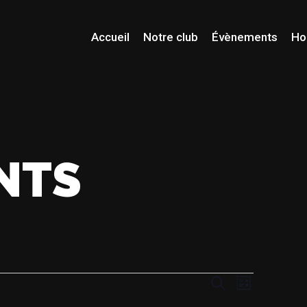
Accueil
Notre club
Évènements
Ho
NTS
NAVIGAT
RECHE
Recherche
Liste
DE