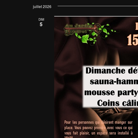
une
juillet 2026
date.
DIM
5