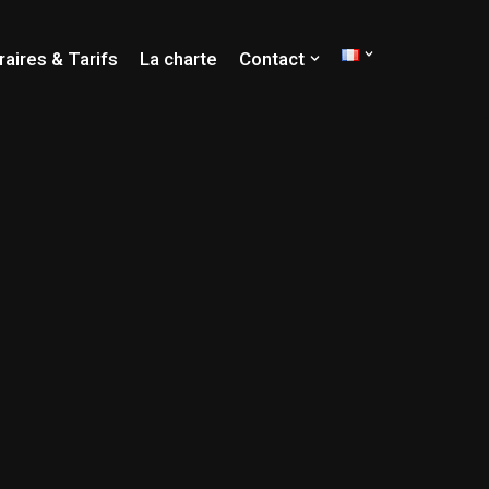
raires & Tarifs
La charte
Contact
ION
RCHE