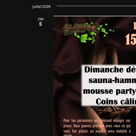
une
juillet 2026
date.
DIM
5