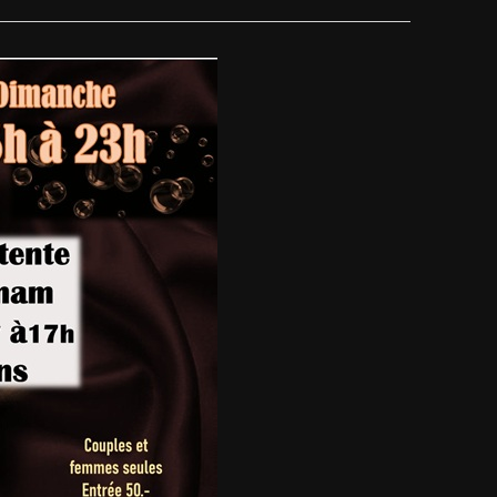
VUES
ET
ÉVÈNEM
NAVIG
DE
VUES
ÉVÈNE