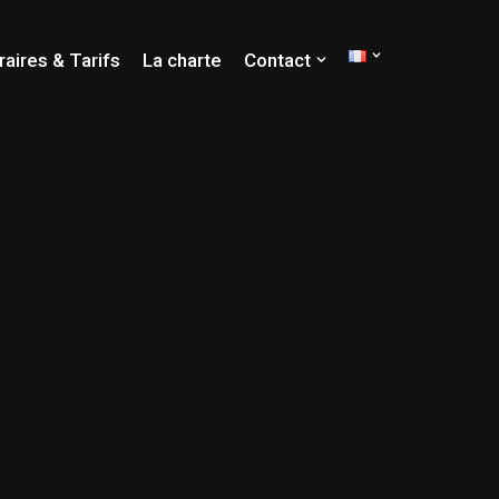
raires & Tarifs
La charte
Contact
ION
RCHE