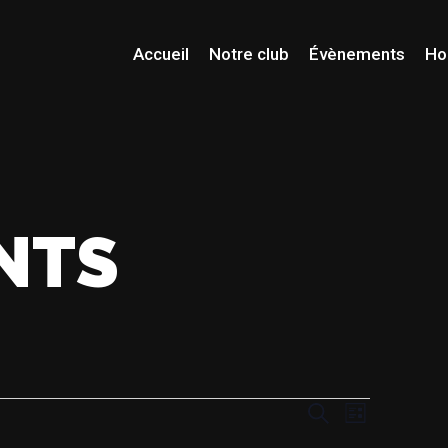
Accueil
Notre club
Évènements
Ho
NTS
NAVIGAT
RECHE
Recherche
Liste
DE