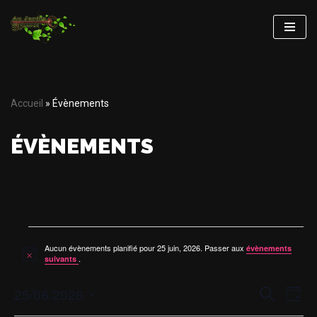
Aller
au
contenu
Accueil
»
Évènements
ÉVÈNEMENTS
Aucun évènements planifié pour 25 juin, 2026. Passer aux
évènements
Notice
.
suivants
RECHE
NA
25/06/2026
Recherche
Jour
DE
Sélectionnez