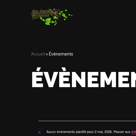
Aller
au
contenu
Accueil
»
Évènements
ÉVÈNEME
Aucun évènements planifié pour 2 mai, 2026. Passer aux
év
Notice