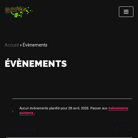
Aller
au
contenu
Accueil
»
Évènements
ÉVÈNEMENTS
Aucun évènements planifié pour 28 avril, 2026. Passer aux
évènements
Notice
.
suivants
RECHE
NA
28/04/2026
Recherche
Jour
DE
Sélectionnez